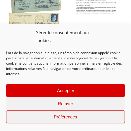
LT023 – Récit de
Gérer le consentement aux
l’arrestation de Gaston
cookies
Marceteau
LT022 – Série de lettres
Lors de la navigation sur le site, un témoin de connexion appelé cookie
envoyées et reçues par
peut s’installer automatiquement sur votre logiciel de navigation. Un
Gaston Marceteau de 43 à
cookie ne contient aucune information personnelle mais enregistre des
45
informations relatives à la navigation de votre ordinateur sur le site
internet.
Accepter
Refuser
Préférences