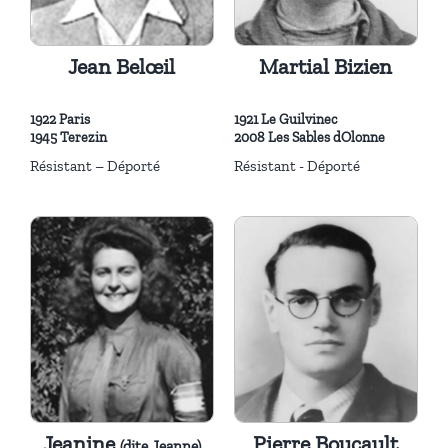
Jean Belœil
Martial Bizien
1922 Paris
1921 Le Guilvinec
1945 Terezin
2008 Les Sables dOlonne
Résistant – Déporté
Résistant - Déporté
Jeanine
Pierre Boucault
(dite Jeanne)