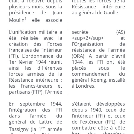
était à l’oeuvre depuis
toutes les forces de la
plusieurs mois. Sous la
Résistance intérieure
présidence de Jean
au général de Gaulle.
1
Moulin
elle associe
L’unification militaire a
secrète (AS)
été réalisée avec la
<sup>2</sup> et
création des Forces
l’Organisation de
françaises de l’intérieur
résistance de l’armée
(FFI). L’ordonnance du
(ORA). A partir d’avril
1er février 1944 réunit
1944, les FFI ont été
ainsi les différentes
placés sous le
forces armées de la
commandement du
Résistance intérieure :
général Koenig, installé
les Francs-tireurs et
à Londres.
partisans (FTP), l’Armée
En septembre 1944,
s’étaient développées
l’intégration des FFI
depuis 1940, ceux de
dans l’armée du
l’intérieur (FFI) et ceux
général de Lattre de
de l’extérieur (FFL), de
combattre côte à côte
re
Tassigny (la 1
armée
lors des dernières