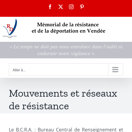
Passer
Facebook
X
Instagram
Pinterest
au
contenu
« Le temps ne doit pas nous entraîner dans l'oubli ni
endormir notre vigilance »
Aller à...
Mouvements et réseaux
de résistance
Le B.C.R.A. : Bureau Central de Renseignement et