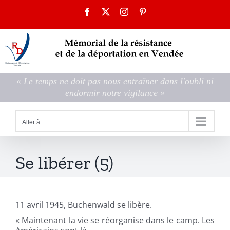
Passer
Facebook
X
Instagram
Pinterest
au
contenu
« Le temps ne doit pas nous entraîner dans l'oubli ni
endormir notre vigilance »
Aller à...
Se libérer (5)
11 avril 1945, Buchenwald se libère.
« Maintenant la vie se réorganise dans le camp. Les