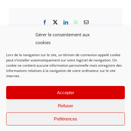
Facebook
X
LinkedIn
WhatsApp
Email
Gérer le consentement aux
cookies
Lors de la navigation sur le site, un témoin de connexion appelé cookie
peut s’installer automatiquement sur votre logiciel de navigation. Un
Mentions légales et politique de confidentialité
|
cookie ne contient aucune information personnelle mais enregistre des
informations relatives à la navigation de votre ordinateur sur le site
Nous contacter
internet.
Accepter
© 2021-2023 AMRDV - Conception WEB Créations La Rochelle
Refuser
17138
Préférences
Facebook
X
Instagram
Pinterest