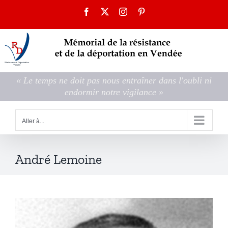
Passer
Facebook
X
Instagram
Pinterest
au
contenu
« Le temps ne doit pas nous entraîner dans l'oubli ni
endormir notre vigilance »
Aller à...
André Lemoine