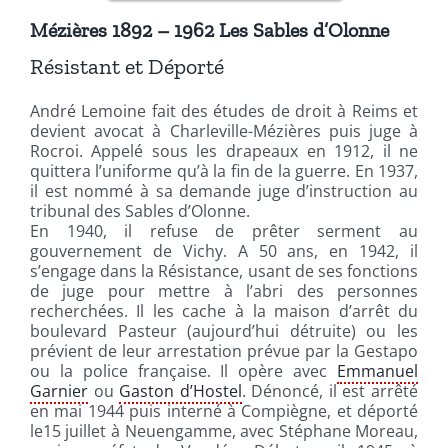
Mézières 1892 – 1962 Les Sables d’Olonne
Résistant et Déporté
André Lemoine fait des études de droit à Reims et
devient avocat à Charleville-Mézières puis juge à
Rocroi. Appelé sous les drapeaux en 1912, il ne
quittera l’uniforme qu’à la fin de la guerre. En 1937,
il est nommé à sa demande juge d’instruction au
tribunal des Sables d’Olonne.
En 1940, il refuse de prêter serment au
gouvernement de Vichy. A 50 ans, en 1942, il
s’engage dans la Résistance, usant de ses fonctions
de juge pour mettre à l’abri des personnes
recherchées. Il les cache à la maison d’arrêt du
boulevard Pasteur (aujourd’hui détruite) ou les
prévient de leur arrestation prévue par la Gestapo
ou la police française. Il opère avec
Emmanuel
Garnier
ou
Gaston d’Hostel
. Dénoncé, il est arrêté
en mai 1944 puis interné à Compiègne, et déporté
le15 juillet à Neuengamme, avec Stéphane Moreau,