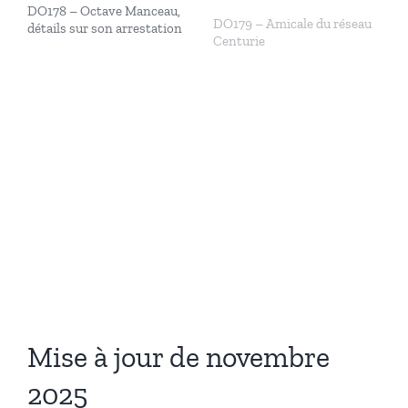
DO178 – Octave Manceau,
DO179 – Amicale du réseau
détails sur son arrestation
Centurie
Frédéric Jouffrault
Paul Jouffrault
Mise à jour de novembre
2025