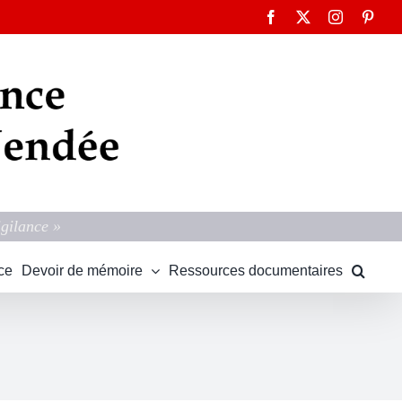
Facebook
X
Instagram
Pinte
igilance »
ce
Devoir de mémoire
Ressources documentaires