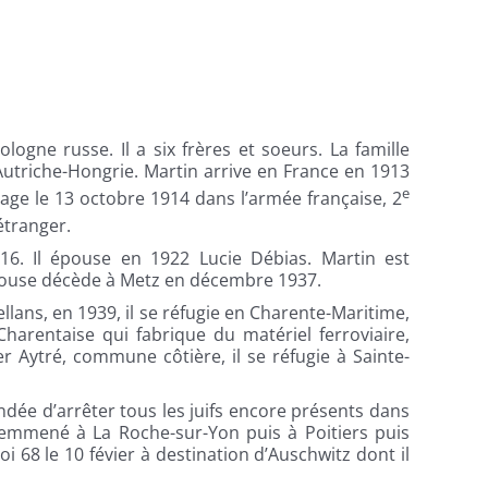
ogne russe. Il a six frères et soeurs. La famille
utriche-Hongrie. Martin arrive en France en 1913
e
gage le 13 octobre 1914 dans l’armée française, 2
tranger.
16. Il épouse en 1922 Lucie Débias. Martin est
épouse décède à Metz en décembre 1937.
ans, en 1939, il se réfugie en Charente-Maritime,
e Charentaise qui fabrique du matériel ferroviaire,
r Aytré, commune côtière, il se réfugie à Sainte-
ndée d’arrêter tous les juifs encore présents dans
t emmené à La Roche-sur-Yon puis à Poitiers puis
i 68 le 10 févier à destination d’Auschwitz dont il