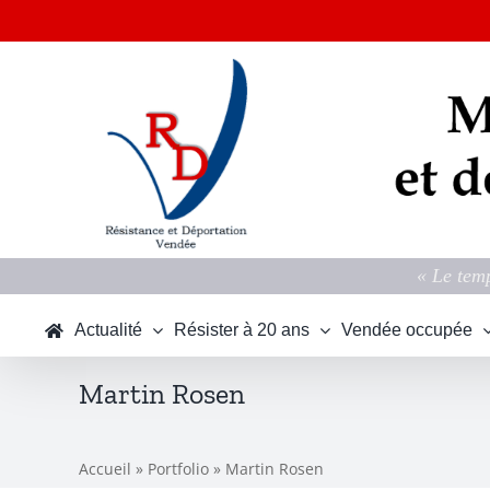
Passer
au
contenu
« Le temp
Actualité
Résister à 20 ans
Vendée occupée
Martin Rosen
Accueil
»
Portfolio
»
Martin Rosen