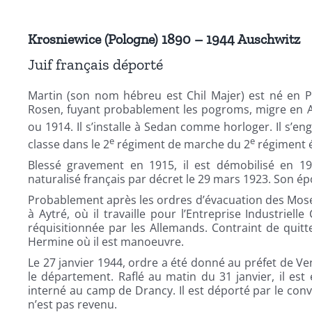
Krosniewice (Pologne) 1890 – 1944 Auschwitz
Juif français déporté
Martin (son nom hébreu est Chil Majer) est né en Pol
Rosen, fuyant probablement les pogroms, migre en A
ou 1914. Il s’installe à Sedan comme horloger. Il s’en
e
e
classe dans le 2
régiment de marche du 2
régiment é
Blessé gravement en 1915, il est démobilisé en 19
naturalisé français par décret le 29 mars 1923. Son 
Probablement après les ordres d’évacuation des Mosell
à Aytré, où il travaille pour l’Entreprise Industriell
réquisitionnée par les Allemands. Contraint de quitte
Hermine où il est manoeuvre.
Le 27 janvier 1944, ordre a été donné au préfet de Ve
le département. Raflé au matin du 31 janvier, il es
interné au camp de Drancy. Il est déporté par le convo
n’est pas revenu.