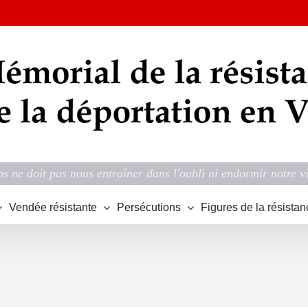
s ne doit pas nous entraîner dans l'oubli ni endormir notre v
Vendée résistante
Persécutions
Figures de la résistan