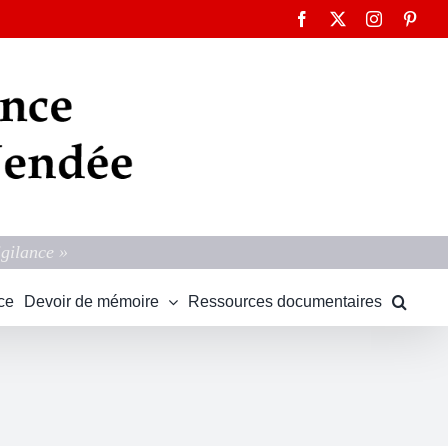
Facebook
X
Instagram
Pinte
igilance »
ce
Devoir de mémoire
Ressources documentaires