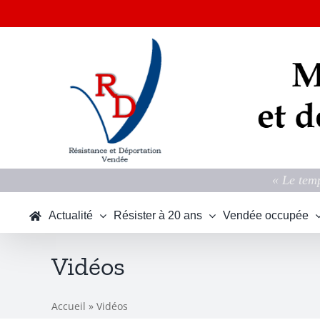
Passer
au
contenu
« Le temp
Actualité
Résister à 20 ans
Vendée occupée
Vidéos
Accueil
»
Vidéos