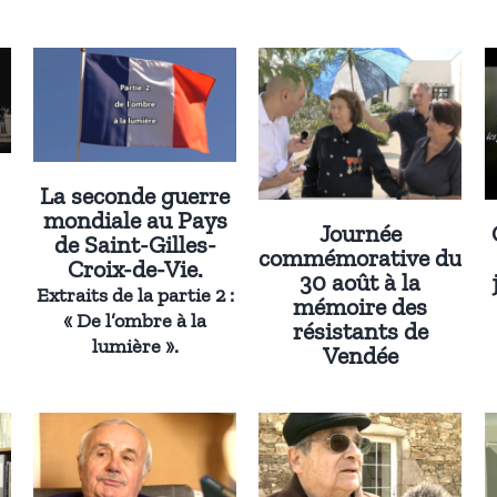
La seconde guerre
mondiale au Pays
Journée
de Saint-Gilles-
commémorative du
Croix-de-Vie.
30 août à la
Extraits de la partie 2 :
mémoire des
« De l’ombre à la
résistants de
lumière ».
Vendée