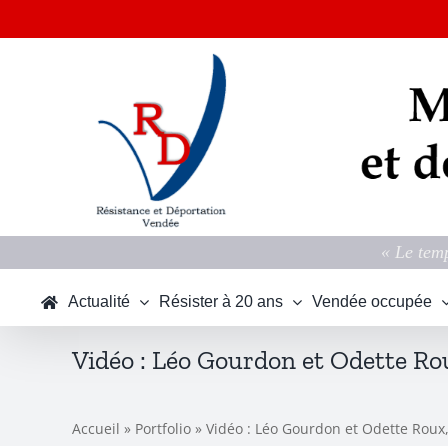
Passer
au
contenu
« Le temp
Actualité
Résister à 20 ans
Vendée occupée
Vidéo : Léo Gourdon et Odette Ro
Accueil
»
Portfolio
»
Vidéo : Léo Gourdon et Odette Roux,