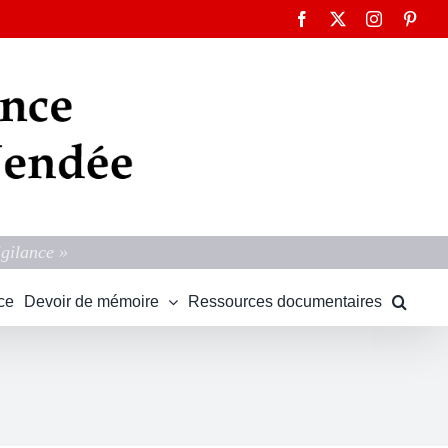
Facebook
X
Instagram
Pinte
igilance »
ce
Devoir de mémoire
Ressources documentaires