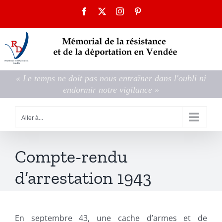
Passer
Facebook
X
Instagram
Pinterest
au
contenu
« Le temps ne doit pas nous entraîner dans l'oubli ni
endormir notre vigilance »
Aller à...
Compte-rendu
d’arrestation 1943
En septembre 43, une cache d’armes et de