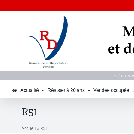
Passer
au
contenu
« Le temp
Actualité
Résister à 20 ans
Vendée occupée
R51
Accueil
»
R51