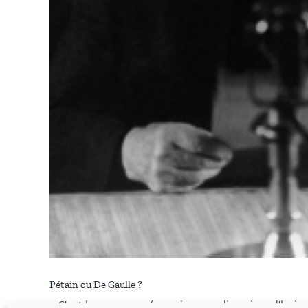
Pétain ou De Gaulle ?
« C’est le cœur serré que je vous dis aujourd’hui qu’i