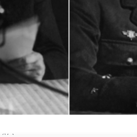
l [...]