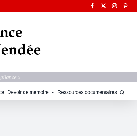
Facebook
X
Instagram
Pinte
igilance »
ce
Devoir de mémoire
Ressources documentaires