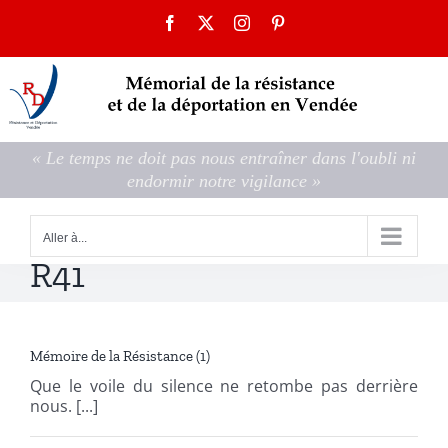
Passer
Facebook
X
Instagram
Pinterest
au
contenu
« Le temps ne doit pas nous entraîner dans l'oubli ni
endormir notre vigilance »
Aller à...
R41
Mémoire de la Résistance (1)
Que le voile du silence ne retombe pas derrière
nous. [...]