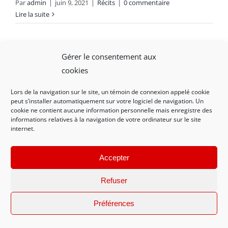
Par
admin
|
juin 9, 2021
|
Récits
|
0 commentaire
Lire la suite
Gérer le consentement aux
cookies
Lors de la navigation sur le site, un témoin de connexion appelé cookie
peut s’installer automatiquement sur votre logiciel de navigation. Un
Mentions légales et politique de confidentialité
|
cookie ne contient aucune information personnelle mais enregistre des
informations relatives à la navigation de votre ordinateur sur le site
Nous contacter
internet.
Accepter
© 2021-2023 AMRDV - Conception WEB Créations La Rochelle
Refuser
17138
Préférences
Facebook
X
Instagram
Pinterest