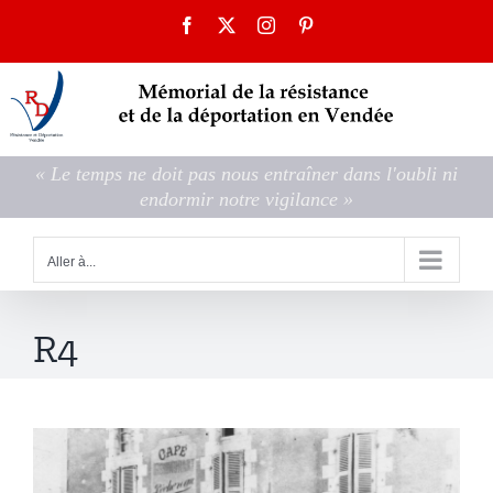
Passer
Facebook
X
Instagram
Pinterest
au
contenu
« Le temps ne doit pas nous entraîner dans l'oubli ni
endormir notre vigilance »
Aller à...
R4