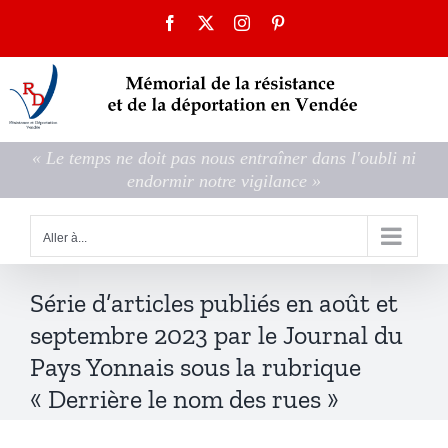
Passer
Facebook
X
Instagram
Pinterest
au
contenu
« Le temps ne doit pas nous entraîner dans l'oubli ni
endormir notre vigilance »
Aller à...
Série d’articles publiés en août et
septembre 2023 par le Journal du
Pays Yonnais sous la rubrique
« Derrière le nom des rues »