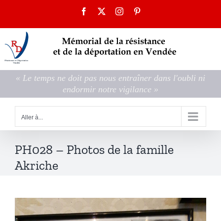
Passer
Facebook
X
Instagram
Pinterest
au
contenu
« Le temps ne doit pas nous entraîner dans l'oubli ni
endormir notre vigilance »
Aller à...
PH028 – Photos de la famille
Akriche