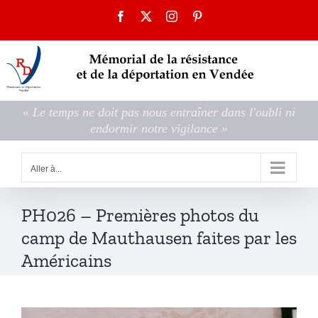
Passer
Facebook
X
Instagram
Pinterest
au
contenu
« Le temps ne doit pas nous entraîner dans l'oubli ni
endormir notre vigilance »
Aller à...
PH026 – Premières photos du
camp de Mauthausen faites par les
Américains