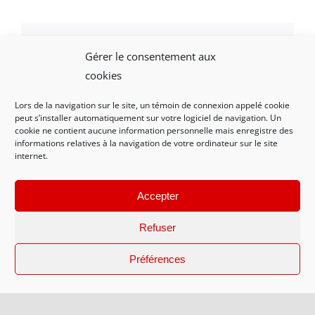
Gérer le consentement aux
Facebook
X
LinkedIn
WhatsApp
Email
cookies
Lors de la navigation sur le site, un témoin de connexion appelé cookie
peut s’installer automatiquement sur votre logiciel de navigation. Un
cookie ne contient aucune information personnelle mais enregistre des
informations relatives à la navigation de votre ordinateur sur le site
internet.
Mentions légales et politique de confidentialité
|
Nous contacter
Accepter
Refuser
© 2021-2023 AMRDV - Conception WEB Créations La Rochelle
Préférences
17138
Facebook
X
Instagram
Pinterest