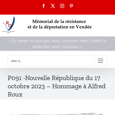
Passer
Facebook
X
Instagram
Pinterest
au
contenu
« Le temps ne doit pas nous entraîner dans l'oubli ni
endormir notre vigilance »
Aller à...
P091 -Nouvelle République du 17
octobre 2023 – Hommage à Alfred
Roux