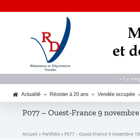
Passer
au
contenu
« Le temp
Actualité
Résister à 20 ans
Vendée occupée
P077 – Ouest-France 9 novembre
Accueil
»
Portfolio
»
P077 – Ouest-France 9 novembre 1