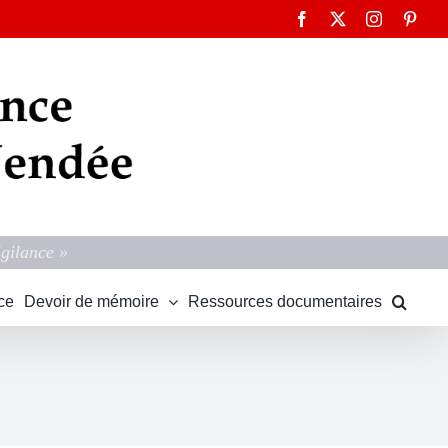
Facebook
X
Instagram
Pinte
igilance »
ce
Devoir de mémoire
Ressources documentaires