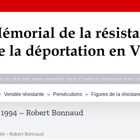
s ne doit pas nous entraîner dans l'oubli ni endormir notre v
Vendée résistante
Persécutions
Figures de la résistan
 1994 – Robert Bonnaud
994 – Robert Bonnaud