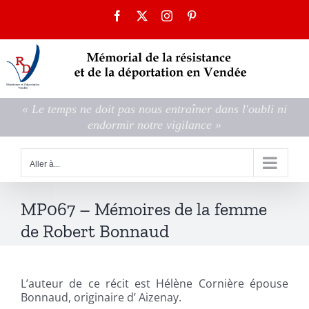
Passer
Facebook
X
Instagram
Pinterest
au
contenu
« Le temps ne doit pas nous entraîner dans l'oubli ni
endormir notre vigilance »
Aller à...
MP067 – Mémoires de la femme
de Robert Bonnaud
L’auteur de ce récit est Hélène Cornière épouse
Bonnaud, originaire d’ Aizenay.