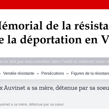
s ne doit pas nous entraîner dans l'oubli ni endormir notre v
Vendée résistante
Persécutions
Figures de la résistan
ex Auvinet a sa mère, détenue par sa soe
 Auvinet a sa mère, détenue par sa soeur