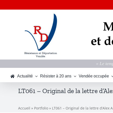
Passer
au
contenu
« Le temp
Actualité
Résister à 20 ans
Vendée occupée
LT061 – Original de la lettre d’Al
Accueil
»
Portfolio
»
LT061 – Original de la lettre d’Alex