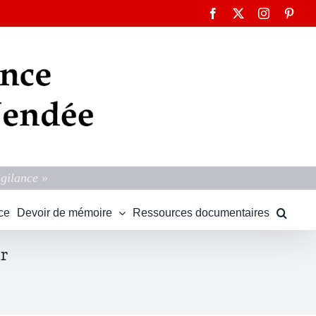
Facebook
X
Instagram
Pinte
igilance »
ce
Devoir de mémoire
Ressources documentaires
ur