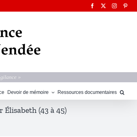
Facebook
X
Instagram
Pinte
igilance »
ce
Devoir de mémoire
Ressources documentaires
 Élisabeth (43 à 45)