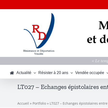
Passer
au
contenu
« Le temp
Actualité
Résister à 20 ans
Vendée occupée
LT027 – Echanges épistolaires en
Accueil
»
Portfolio
»
LT027 – Echanges épistolaires entre