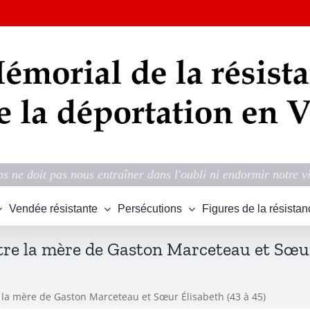
s ne doit pas nous entraîner dans l'oubli ni endormir notre v
Vendée résistante
Persécutions
Figures de la résistan
tre la mère de Gaston Marceteau et Sœur
 la mère de Gaston Marceteau et Sœur Élisabeth (43 à 45)