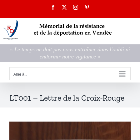
Passer
Facebook
X
Instagram
Pinterest
au
contenu
« Le temps ne doit pas nous entraîner dans l'oubli ni
endormir notre vigilance »
Aller à...
LT001 – Lettre de la Croix-Rouge