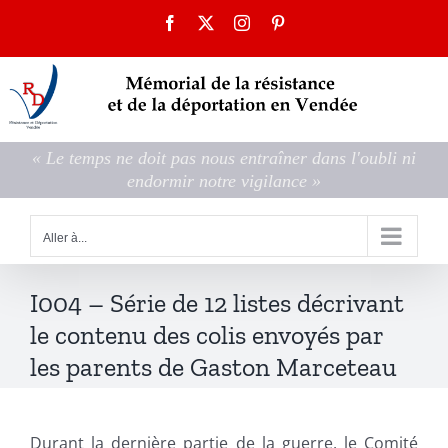
Passer
Facebook
X
Instagram
Pinterest
au
contenu
« Le temps ne doit pas nous entraîner dans l'oubli ni
endormir notre vigilance »
Aller à...
I004 – Série de 12 listes décrivant
le contenu des colis envoyés par
les parents de Gaston Marceteau
Durant la dernière partie de la guerre, le Comité