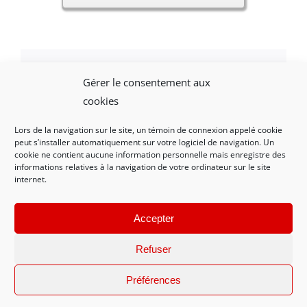
Gérer le consentement aux
Facebook
X
LinkedIn
WhatsApp
Email
cookies
Lors de la navigation sur le site, un témoin de connexion appelé cookie
peut s’installer automatiquement sur votre logiciel de navigation. Un
cookie ne contient aucune information personnelle mais enregistre des
informations relatives à la navigation de votre ordinateur sur le site
internet.
Mentions légales et politique de confidentialité
|
Nous contacter
Accepter
Refuser
© 2021-2023 AMRDV - Conception WEB Créations La Rochelle
Préférences
17138