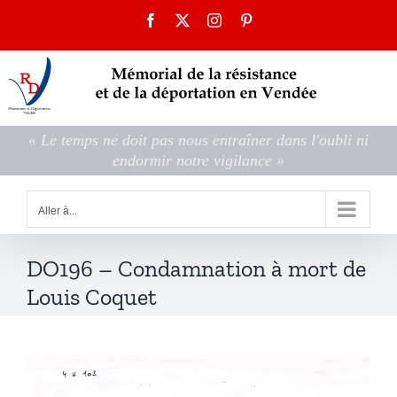
Passer
Facebook
X
Instagram
Pinterest
au
contenu
« Le temps ne doit pas nous entraîner dans l'oubli ni
endormir notre vigilance »
Aller à...
DO196 – Condamnation à mort de
Louis Coquet