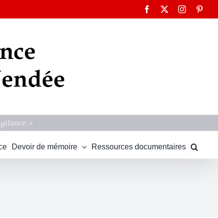
Facebook
X
Instagram
Pinte
igilance »
ce
Devoir de mémoire
Ressources documentaires