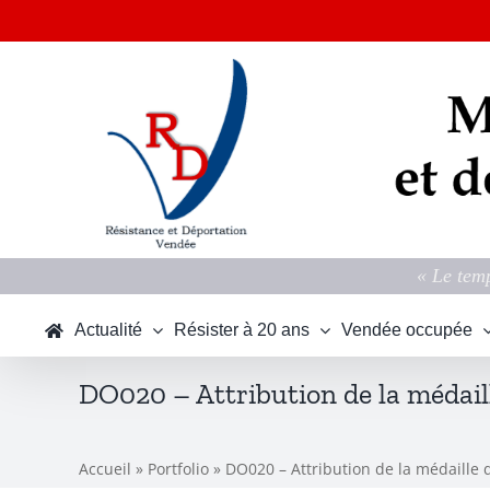
Passer
au
contenu
« Le temp
Actualité
Résister à 20 ans
Vendée occupée
DO020 – Attribution de la médaill
Accueil
»
Portfolio
»
DO020 – Attribution de la médaille 