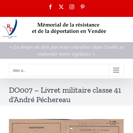
Passer
Facebook
X
Instagram
Pinterest
au
contenu
« Le temps ne doit pas nous entraîner dans l'oubli ni
endormir notre vigilance »
Aller à...
DO007 – Livret militaire classe 41
d’André Péchereau