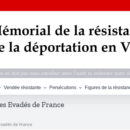
s ne doit pas nous entraîner dans l'oubli ni endormir notre v
Vendée résistante
Persécutions
Figures de la résistan
es Evadés de France
 Evadés de France