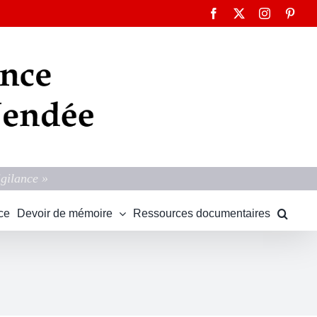
Facebook
X
Instagram
Pinte
igilance »
ce
Devoir de mémoire
Ressources documentaires