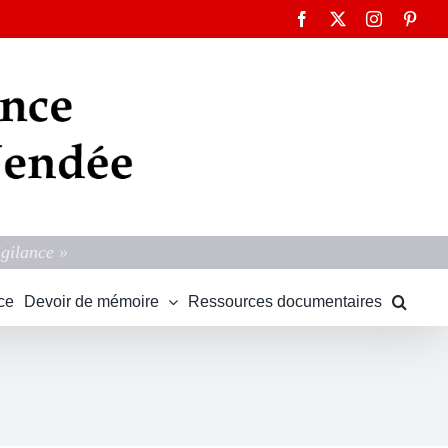
Facebook
X
Instagram
Pinte
igilance »
ce
Devoir de mémoire
Ressources documentaires