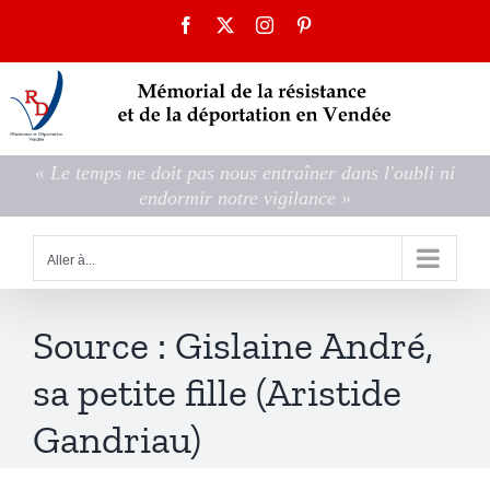
Passer
Facebook
X
Instagram
Pinterest
au
contenu
« Le temps ne doit pas nous entraîner dans l'oubli ni
endormir notre vigilance »
Aller à...
Source : Gislaine André,
sa petite fille (Aristide
Gandriau)