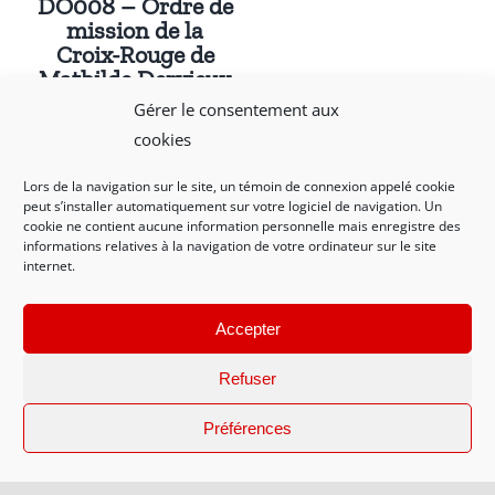
DO008 – Ordre de
mission de la
Croix-Rouge de
Mathilde Dervieux
Gérer le consentement aux
cookies
Lors de la navigation sur le site, un témoin de connexion appelé cookie
peut s’installer automatiquement sur votre logiciel de navigation. Un
cookie ne contient aucune information personnelle mais enregistre des
informations relatives à la navigation de votre ordinateur sur le site
internet.
Mentions légales et politique de confidentialité
|
Nous contacter
Accepter
Refuser
© 2021-2023 AMRDV - Conception WEB Créations La Rochelle
Préférences
17138
Facebook
X
Instagram
Pinterest