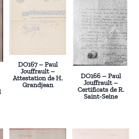
DO167 – Paul
Jouffrault –
DO166 – Paul
Attestation de H.
Jouffrault –
Grandjean
Certificats de R.
l
Saint-Seine