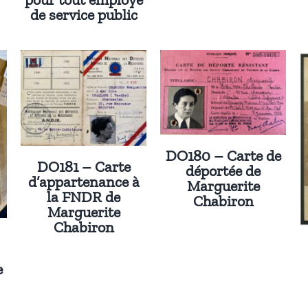
de service public
DO180 – Carte de
DO181 – Carte
déportée de
d’appartenance à
Marguerite
la FNDR de
Chabiron
Marguerite
Chabiron
e