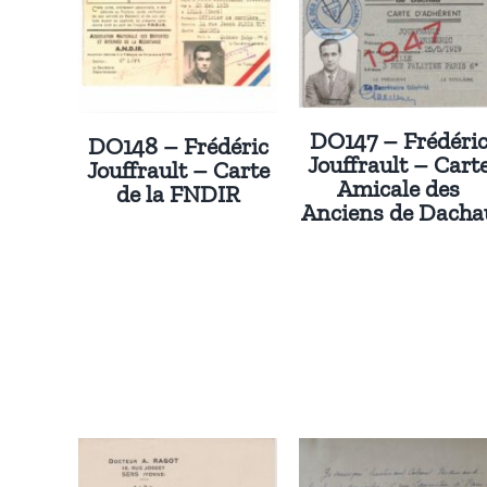
DO147 – Frédéri
DO148 – Frédéric
Jouffrault – Cart
Jouffrault – Carte
Amicale des
de la FNDIR
Anciens de Dacha