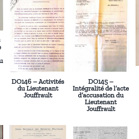
c
e
u
DO146 – Activités
DO145 –
du Lieutenant
Intégralité de l’acte
Jouffrault
d’accusation du
Lieutenant
Jouffrault