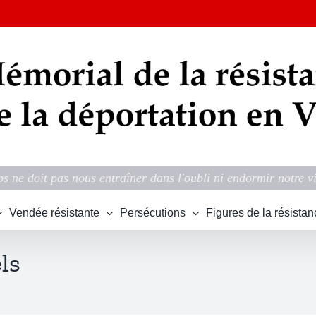
s ne doit pas nous entraîner dans l'oubli ni endormir notre v
Vendée résistante
Persécutions
Figures de la résistan
ls