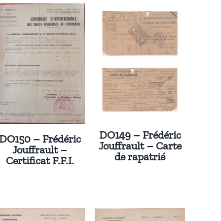
DO149 – Frédéric
DO150 – Frédéric
Jouffrault – Carte
Jouffrault –
de rapatrié
Certificat F.F.I.