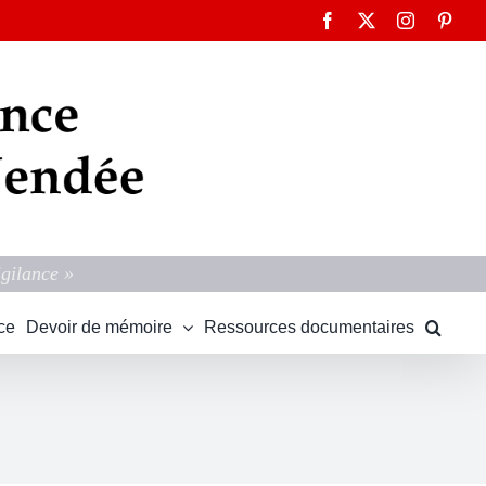
Facebook
X
Instagram
Pinte
igilance »
ce
Devoir de mémoire
Ressources documentaires