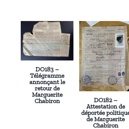
DO183 –
Télégramme
annonçant le
retour de
Marguerite
DO182 –
Chabiron
Attestation de
déportée politiqu
de Marguerite
Chabiron