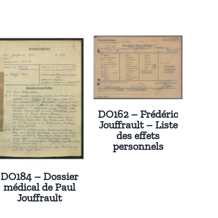
DO162 – Frédéric
Jouffrault – Liste
des effets
personnels
DO184 – Dossier
médical de Paul
Jouffrault