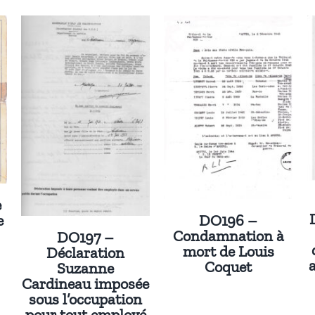
e
DO196 –
e
Condamnation à
DO197 –
mort de Louis
Déclaration
Coquet
Suzanne
Cardineau imposée
sous l’occupation
pour tout employé